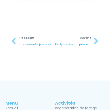
Précédent
Suivant
Une nouvelle jeunesse pour les forages d’un champ captant en région parisienne
Redynamiser la productivité d’un champ captant en perte de vitesse
Menu
Activités
Accueil
Régénération de forage