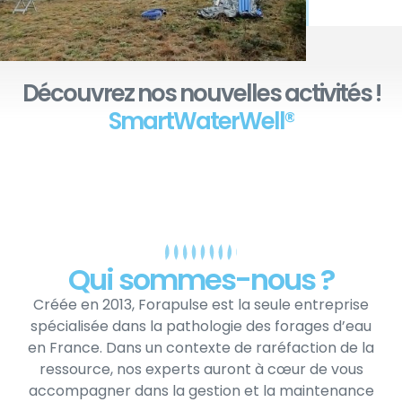
Découvrez nos nouvelles activités !
S
m
a
r
t
W
a
t
e
r
W
e
l
l
®
Qui sommes-nous ?
Créée en 2013, Forapulse est la seule entreprise
spécialisée dans la pathologie des forages d’eau
en France. Dans un contexte de raréfaction de la
ressource, nos experts auront à cœur de vous
accompagner dans la gestion et la maintenance