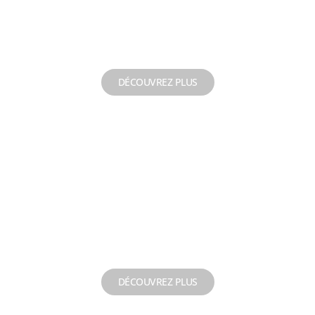
Inspection vidéo de
forage
DÉCOUVREZ PLUS
Repêchage
DÉCOUVREZ PLUS