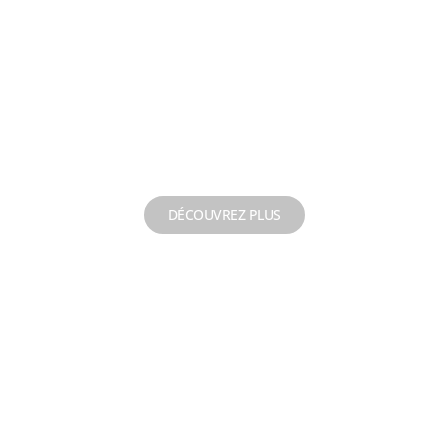
Condamnation de
forage
DÉCOUVREZ PLUS