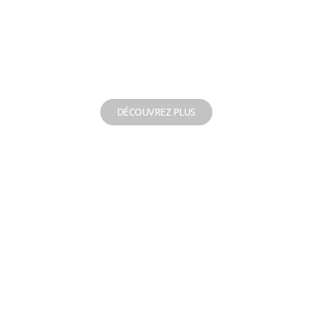
NEW REPECHAGE
Mise aux normes de
forage
DÉCOUVREZ PLUS
Levage de pompe