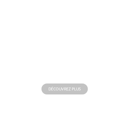
NEW NPXP®
Réhabilitation de
forage
DÉCOUVREZ PLUS