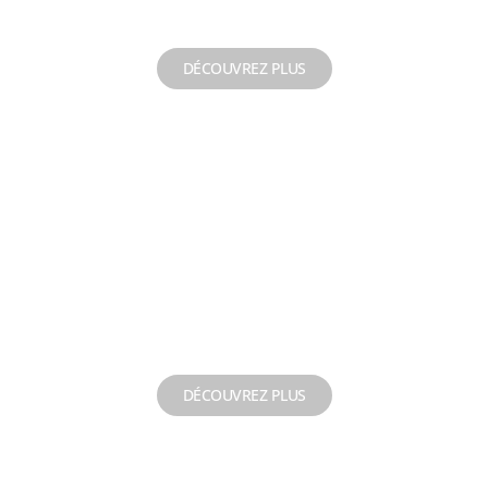
immergée
DÉCOUVREZ PLUS
Remplacement de
colonne d'exhaure
DÉCOUVREZ PLUS