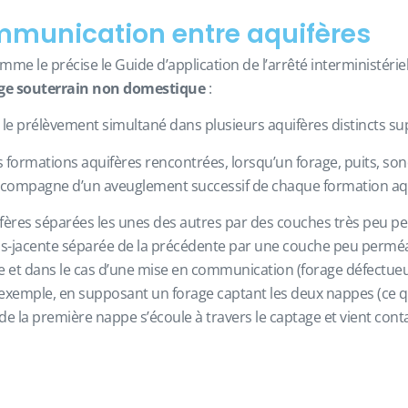
mmunication entre aquifères
e le précise le Guide d’application de l’arrêté interministériel 
age souterrain non domestique
:
e prélèvement simultané dans plusieurs aquifères distincts su
tes formations aquifères rencontrées, lorsqu’un forage, puits, s
accompagne d’un aveuglement successif de chaque formation aqui
fères séparées les unes des autres par des couches très peu pe
us-jacente séparée de la précédente par une couche peu perméabl
pe et dans le cas d’une mise en communication (forage défectueux)
 exemple, en supposant un forage captant les deux nappes (ce qui
 de la première nappe s’écoule à travers le captage et vient co